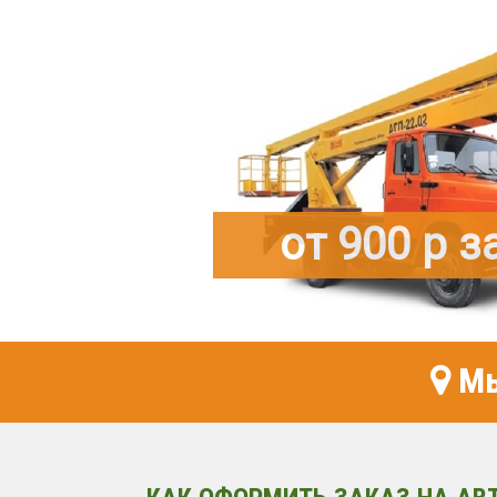
от 900 р з
Мы