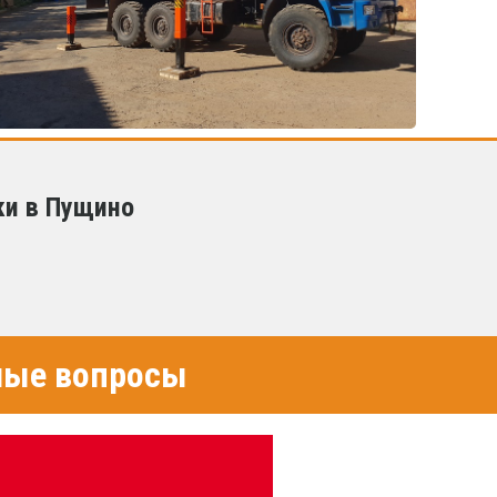
ки в Пущино
емые вопросы