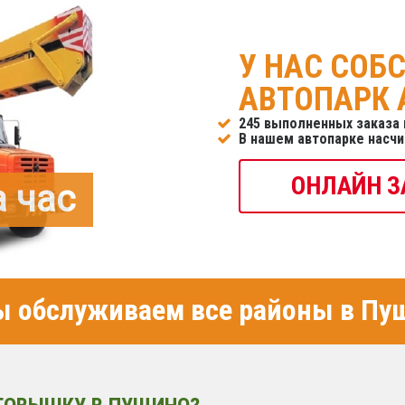
У НАС СОБ
АВТОПАРК
245 выполненных заказа 
В нашем автопарке насч
ОНЛАЙН З
а час
 обслуживаем все районы в Пу