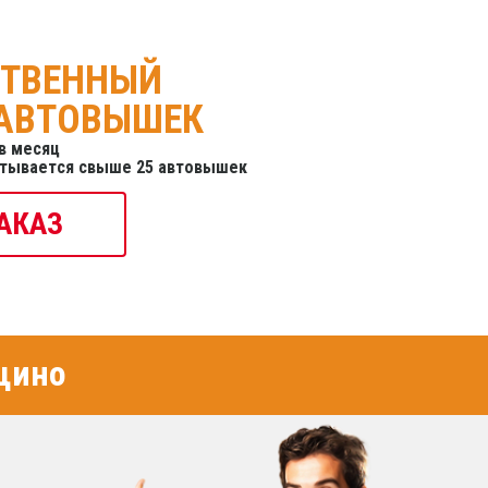
СТВЕННЫЙ
 АВТОВЫШЕК
в месяц
итывается свыше 25 автовышек
АКАЗ
щино